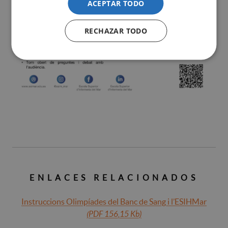
ACEPTAR TODO
RECHAZAR TODO
ENLACES RELACIONADOS
Instruccions Olimpíades del Banc de Sang i l’ESIHMar
(PDF 156,15 Kb)