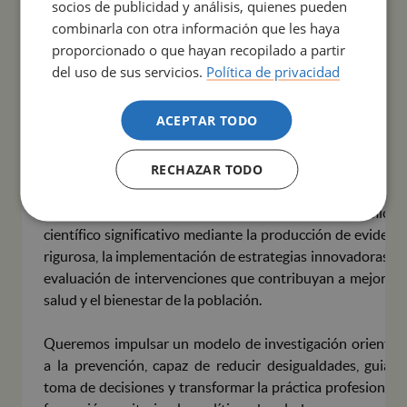
socios de publicidad y análisis, quienes pueden
Además, el grupo de investigación tiene el compromiso d
combinarla con otra información que les haya
formar investigadores e investigadoras capaces de afronta
proporcionado o que hayan recopilado a partir
los retos sociales y sanitarios emergentes, con una mirad
del uso de sus servicios.
Política de privacidad
ética, crítica y transformadora.
ACEPTAR TODO
Visión:
RECHAZAR TODO
Aspiramos a generar un impacto social, económico 
científico significativo mediante la producción de evidenc
rigurosa, la implementación de estrategias innovadoras y 
evaluación de intervenciones que contribuyan a mejorar l
salud y el bienestar de la población.
Queremos impulsar un modelo de investigación orientad
a la prevención, capaz de reducir desigualdades, guiar l
toma de decisiones y transformar la práctica profesional, 