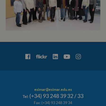
esimar@esimar.edu.es
(+34) 93 248 39 32 / 33
Tel:
Fax: (+34) 93 248 39 34