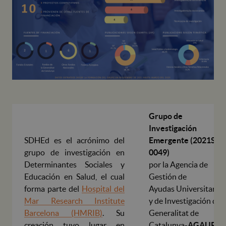
Grupo de
Investigación
SDHEd es el acrónimo del
Emergente (2021
SGR
grupo de investigación en
0049)
Determinantes Sociales y
por la Agencia de
Educación en Salud, el cual
Gestión de
forma parte del
Hospital del
Ayudas Universitarias
Mar Research Institute
y de Investigación de l
Barcelona (HMRIB)
. Su
Generalitat de
creación tuvo lugar en
Catalunya-
AGAUR