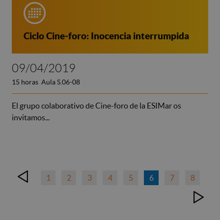
Ciclo Cine-foro: Inocencia interrumpida
09/04/2019
15 horas Aula S.06-08
El grupo colaborativo de Cine-foro de la ESIMar os
invitamos...
1
2
3
4
5
6
7
8