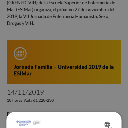
(GRENFIC·VIH) de la Escuela Superior de Enfermería de
Mar (ESIMar) organiza, el próximo 27 de noviembre del
2019, la VII Jornada de Enfermería Humanista: Sexo,
Drogas y VIH.
Jornada Familia – Universidad 2019 de la
ESIMar
14/11/2019
18 horas Aula 61.228-230
El próximo jueves 14 de noviembre a las 18 horas tendrá
lugar la Jornada Familia - Universidad 2019 de la ESIMar.