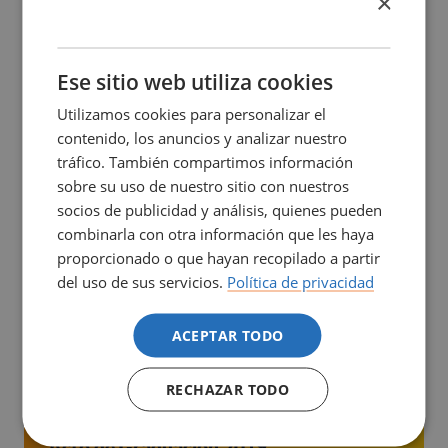
×
SPANISH
CATALÀ
ENGLISH
Ese sitio web utiliza cookies
Utilizamos cookies para personalizar el
Ciclo Cine-foro: Arrugas
contenido, los anuncios y analizar nuestro
tráfico. También compartimos información
sobre su uso de nuestro sitio con nuestros
05/11/2019
socios de publicidad y análisis, quienes pueden
15 hores Aula 61.327
combinarla con otra información que les haya
proporcionado o que hayan recopilado a partir
El grupo colaborativo de Cine-foro de la ESIMar os
del uso de sus servicios.
Política de privacidad
invitamos...
ACEPTAR TODO
RECHAZAR TODO
Acto de Graduación 2019