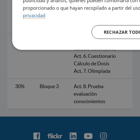
publicidad y análisis, quienes pueden combinarla con 
Act.3. Caso clínico III
proporcionado o que hayan recopilado a partir del uso
(10%)
privacidad
Act.4. Caso clínico IV
(10%)
RECHAZAR TOD
30%
Bloque 2
Act.5. Seminario.
Cálculo dosis (10%)
Act. 6. Cuestionario
Cálculo de Dosis
Act. 7. Olimpíada
30%
Bloque 3
Act. 8. Prueba
evaluación
conocimientos