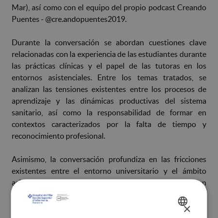
Mar), así como con el equipo del propio podcast Creando
Puentes - @cre.andopuentes2019.
Durante la conversación se abordan cuestiones clave
relacionadas con la experiencia de las estudiantes durante
las prácticas clínicas y el papel de las tutoras en los
entornos asistenciales. Entre los temas tratados, se
analizan las tensiones existentes entre los procesos de
aprendizaje y las dinámicas productivas del sistema
sanitario, así como la responsabilidad de formar en
contextos caracterizados por la falta de tiempo y
reconocimiento profesional.
Asimismo, la conversación profundiza en las fricciones
existentes entre el entorno universitario y el ámbito
asistencial, evidenciando cómo estas dinámicas influyen
directamente en la construcción de la identidad
×
profesional de quienes se están formando.
SPANISH