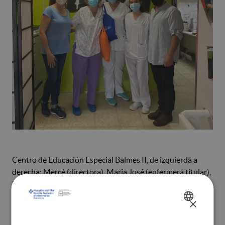
Centro de Educación Especial Balmes II, de izquierda a
derecha: Mercè (directora), María José (enfermera titular),
Elisabeth (alumna Máster Salud Escolar ESIMar), Alba (ex-
alumna ESIMar), José Antonio (coordinador de posgrados
×
SPANISH
ESIMar)
CATALÀ