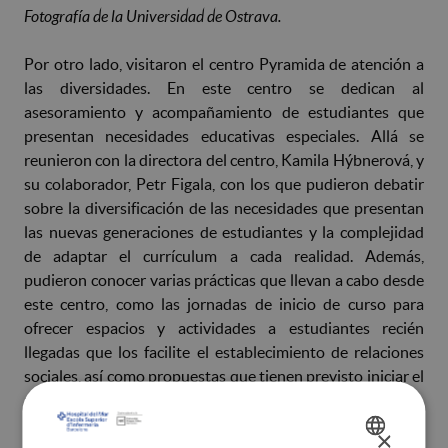
Fotografía de la Universidad de Ostrava.
Por otro lado, visitaron el centro Pyramida de atención a
las diversidades. En este centro se dedican al
asesoramiento y acompañamiento de estudiantes que
presentan necesidades educativas especiales. Allá se
reunieron con la directora del centro, Kamila Hýbnerová, y
su colaborador, Petr Figala, con los que pudieron debatir
sobre la diversificación de las necesidades que presentan
las nuevas generaciones de estudiantes y la complejidad
de adaptar el currículum a cada realidad. Además,
pudieron conocer varias prácticas que llevan a cabo desde
este centro, como las jornadas de inicio de curso para
ofrecer espacios y actividades a estudiantes recién
llegadas que los facilite el establecimiento de relaciones
sociales, así como propuestas que tienen previsto iniciar el
próximo curso, como el programa de acompañamiento
peer
o los grupos de seguimiento de estudiantes con
×
SPANISH