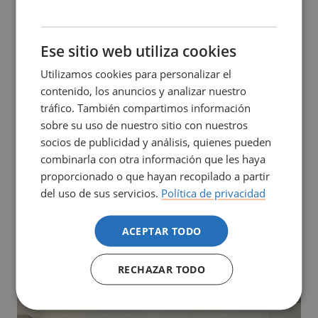
Trastorno del Espectro Autista. Por último, compartieron
inquietudes con la responsable de asesoramiento
CATALÀ
psicológico de la universidad, Hana Kovářová, que ofrece
ENGLISH
Ese sitio web utiliza cookies
un servicio pionero en el marco de la educación superior
europea.
Utilizamos cookies para personalizar el
contenido, los anuncios y analizar nuestro
Los aprendizajes adquiridos a lo largo de esta estancia han
tráfico. También compartimos información
permitido profundizar en la raíz de los retos que
sobre su uso de nuestro sitio con nuestros
enfrentamos como centro de educación superior en
socios de publicidad y análisis, quienes pueden
enfermería, así como avanzar en la calidad y sostenibilidad
combinarla con otra información que les haya
de los programas formativos y servicios que ofrecemos.
proporcionado o que hayan recopilado a partir
Por eso, desde la Escola Superior d'Infermeria Hospital del
del uso de sus servicios.
Política de privacidad
Mar apostamos porque el personal docente e investigador,
así como el de administración y servicios, puedan
ACEPTAR TODO
beneficiarse de experiencias de intercambio internacional
en su paso por la institución.
RECHAZAR TODO