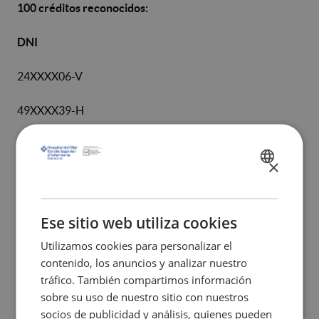
100 créditos reconocidos:
DNI
24XXXX06-V
49XXXX39-H
47XXXX28-F
×
SPANISH
Ariadna
CATALÀ
Graells
Sans
ENGLISH
Ese sitio web utiliza cookies
Utilizamos cookies para personalizar el
Jefa de
contenido, los anuncios y analizar nuestro
Estudios
tráfico. También compartimos información
sobre su uso de nuestro sitio con nuestros
Barcelona,
socios de publicidad y análisis, quienes pueden
29 de