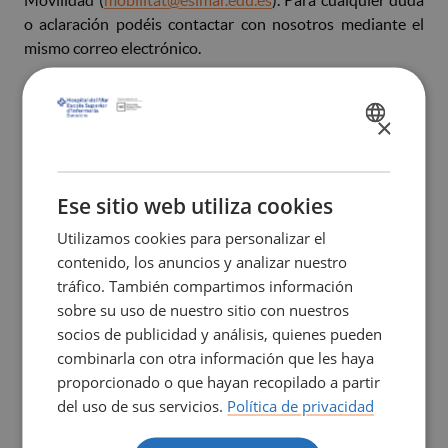
o aclaración podéis contactar con nosotros mediante el
mismo correo electrónico.
Departamento de Internacionalización y Programas de
Movilidad
×
SPANISH
CATALÀ
ENGLISH
Ese sitio web utiliza cookies
Utilizamos cookies para personalizar el
contenido, los anuncios y analizar nuestro
ENLACES RELACIONADOS
tráfico. También compartimos información
sobre su uso de nuestro sitio con nuestros
Convocatoria de places de mobilitat 2026-2027
(PDF
socios de publicidad y análisis, quienes pueden
377,32 Kb)
combinarla con otra información que les haya
Sol_licitud de programes Erasmus 2026-2027
(DOCX
proporcionado o que hayan recopilado a partir
88,13 Kb)
del uso de sus servicios.
Política de privacidad