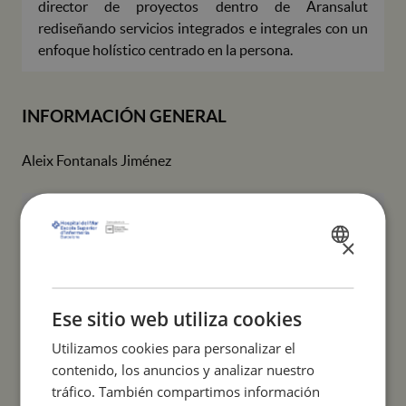
director de proyectos dentro de Aransalut
rediseñando servicios integrados e integrales con un
enfoque holístico centrado en la persona.
INFORMACIÓN GENERAL
Aleix Fontanals Jiménez
Profesor
afontanalsj@esimar.edu.es
colaborador
×
SPANISH
CATALÀ
SITUACIÓN PROFESIONAL
ENGLISH
Ese sitio web utiliza cookies
Utilizamos cookies para personalizar el
Institución
AranSalut
contenido, los anuncios y analizar nuestro
tráfico. También compartimos información
Función / cargo
Dirección de proyectos