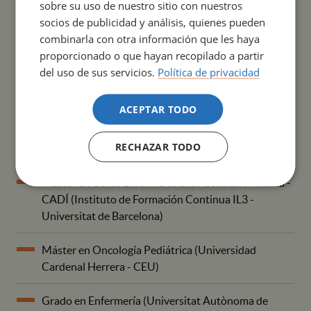
sobre su uso de nuestro sitio con nuestros
socios de publicidad y análisis, quienes pueden
combinarla con otra información que les haya
FORMACIÓN ACADÉMICA
proporcionado o que hayan recopilado a partir
del uso de sus servicios.
Política de privacidad
Programa de Curas integrales y servicios de Salud
(Escuela de Doctorado Universitat de Lleida)
ACEPTAR TODO
Máster Oficial en Dirección y Gestión de Enfermería
RECHAZAR TODO
(Universidad Internacional de Valencia)
Máster en Curas Enfermeras a la Atención Primaria -
CADÍ (Instituto de Formación Continua IL3 -
Universitat de Barcelona)
Máster en Oncología Pediátrica (Universidad
Cardenal Herrera - CEU)
Grado en Enfermería (Universitat Autònoma de