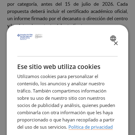
por categoría, antes del 15 de julio de 2026. Cada
propuesta deberá incluir el certificado académico oficial,
un informe firmado por el decanato o dirección del centro
y los datos de contacto del estudiante.
En cuanto a los requisitos, pueden optar a los premios las
×
SPANISH
personas matriculadas de primer curso completo o de
CATALÀ
cuarto curso completo del Grado en Enfermería en
universidades de la provincia de Barcelona.
ENGLISH
Ese sitio web utiliza cookies
Utilizamos cookies para personalizar el
La convocatoria prevé una dotación económica de 500
contenido, los anuncios y analizar nuestro
euros para el mejor expediente de primer curso y de 1.500
tráfico. También compartimos información
euros para el mejor expediente global del grado, además
sobre su uso de nuestro sitio con nuestros
de un diploma acreditativo que reconoce oficialmente este
socios de publicidad y análisis, quienes pueden
logro académico.
combinarla con otra información que les haya
proporcionado o que hayan recopilado a partir
Los premios se entregarán en el marco de la Noche de la
del uso de sus servicios.
Política de privacidad
Investigación, que se celebra anualmente el último viernes
del mes de septiembre, en un acto que pone en valor el