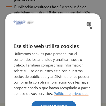
Publicación resultados fase 2 y resolución de
admisión: a partir del 8 de septiembre del 2026
Pago y entrega del resguardo de reserva de plaza: del
9 al 10 de septiembre del 2026
×
SPANISH
Matrícula: concertada con cita previa en
CATALÀ
septiembre del 2026
ENGLISH
Ese sitio web utiliza cookies
Utilizamos cookies para personalizar el
contenido, los anuncios y analizar nuestro
tráfico. También compartimos información
sobre su uso de nuestro sitio con nuestros
ENLACES RELACIONADOS
socios de publicidad y análisis, quienes pueden
combinarla con otra información que les haya
Convocatòria extraordinària d'admissió d'estudis
proporcionado o que hayan recopilado a partir
universitaris iniciats 2026
(PDF 309,40 Kb)
del uso de sus servicios.
Política de privacidad