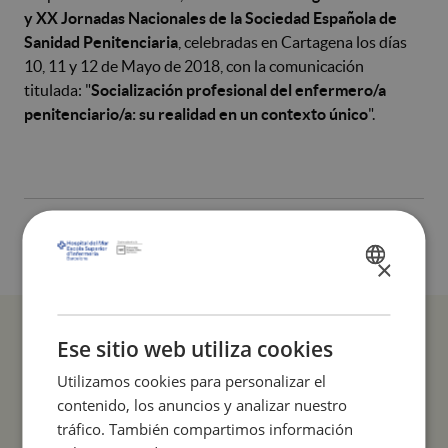
y XX Jornadas Nacionales de la Sociedad Española de
Sanidad Penitenciaria
, celebradas en Cartagena los días
10, 11 y 12 de Mayo de 2018, con la comunicación
titulada: "
Socialización profesional del enfermero/a
penitenciario/a: su realidad en un contexto único
".
×
SPANISH
CATALÀ
ENGLISH
Ese sitio web utiliza cookies
Utilizamos cookies para personalizar el
COMPARTIR
contenido, los anuncios y analizar nuestro
tráfico. También compartimos información