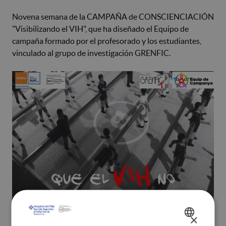
Novena semana de la CAMPAÑA de CONSCIENCIACIÓN
"Visibilizando el VIH", que ha diseñado el Equipo de
campaña formado por el profesorado y los estudiantes,
vinculado al grupo de investigación GRENFIC.
×
SPANISH