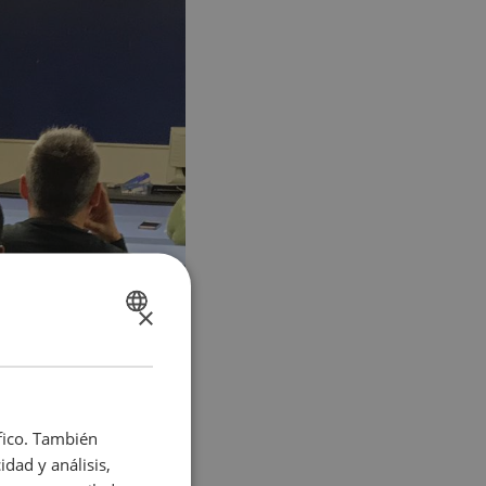
×
SPANISH
CATALÀ
ENGLISH
áfico. También
dad y análisis,