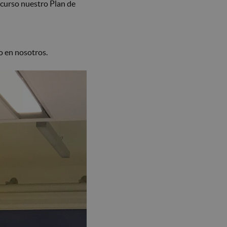
y
º curso nuestro Plan de
quejas
SIGMA
o en nosotros.