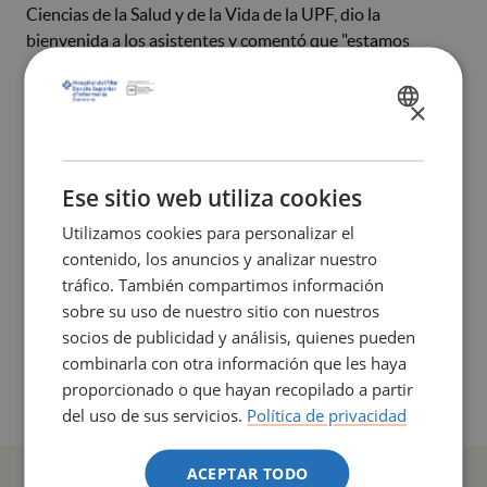
Ciencias de la Salud y de la Vida de la UPF, dio la
bienvenida a los asistentes y comentó que "estamos
complacidos porque una propuesta artística cambiará una
pared blanca por una pintura que represente los estudios
×
SPANISH
que realizamos en el campus del Mar".
CATALÀ
Podéis consultar la noticia completa en el siguiente enlace:
ENGLISH
Ese sitio web utiliza cookies
La obra "World Science", del estudiante Pau Forte,
Utilizamos cookies para personalizar el
ganadora del concurso Decora el campus
contenido, los anuncios y analizar nuestro
tráfico. También compartimos información
sobre su uso de nuestro sitio con nuestros
socios de publicidad y análisis, quienes pueden
combinarla con otra información que les haya
proporcionado o que hayan recopilado a partir
del uso de sus servicios.
Política de privacidad
ACEPTAR TODO