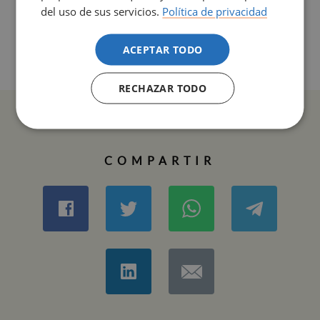
del uso de sus servicios.
Política de privacidad
Resultat de la Fase II de la Convocatòria d’admissió
d’estudiants amb estudis universitaris iniciats – Curs
2020-2021
(PDF 455,04 Kb)
ACEPTAR TODO
RECHAZAR TODO
COMPARTIR