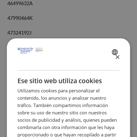
46499632A
47990464K
47324192J
Gemma Robleda Font
×
SPANISH
Jefa de estudios
CATALÀ
Barcelona, 23 de julio de
ENGLISH
Ese sitio web utiliza cookies
2020
Utilizamos cookies para personalizar el
contenido, los anuncios y analizar nuestro
tráfico. También compartimos información
sobre su uso de nuestro sitio con nuestros
socios de publicidad y análisis, quienes pueden
combinarla con otra información que les haya
ENLACES RELACIONADOS
proporcionado o que hayan recopilado a partir