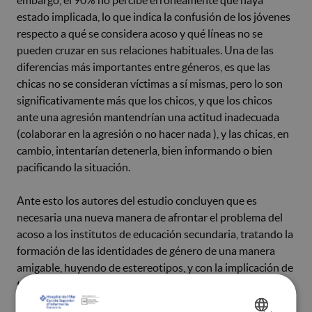
estado implicada, lo que indica la confusión de los jóvenes
respecto a qué se considera acoso y qué líneas no se
pueden cruzar en sus relaciones habituales. Una de las
diferencias más importantes entre géneros, es que las
chicas no se consideran víctimas a sí mismas, pero lo son
significativamente más que los chicos, y que los chicos
ante una agresión mantendrían una actitud inadecuada
(colaborar en la agresión o no hacer nada ), y las chicas, en
cambio, intentarían detenerla, bien informando o bien
pacificando la situación.
Ante esto los autores del estudio concluyen que es
necesaria una nueva manera de afrontar el problema del
acoso a los institutos de educación secundaria, tratando la
formación de las identidades de género de una manera
amigable, huyendo de estereotipos, y con la implicación de
todos los agentes, incluyendo las enfermeras escolares.