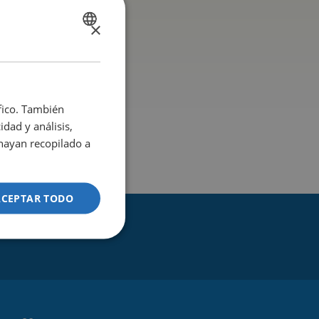
y
quejas
×
SPANISH
SIGMA
CATALÀ
ENGLISH
áfico. También
dad y análisis,
hayan recopilado a
ACEPTAR TODO