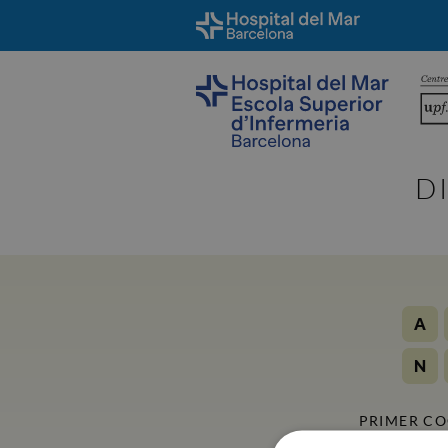
D
A
N
PRIMER C