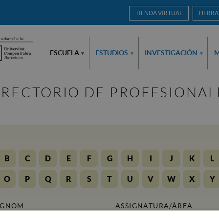
TIENDA VIRTUAL
HERRA
ESCUELA
ESTUDIOS
INVESTIGACIÓN
M
▾
▾
▾
IRECTORIO DE PROFESIONAL
B
C
D
E
F
G
H
I
J
K
L
O
P
Q
R
S
T
U
V
W
X
Y
OGNOM
ASSIGNATURA/ÀREA