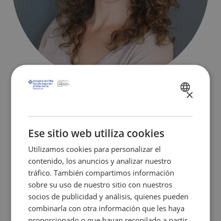
×
ASTRID
SPANISH
ESCRIG PIÑOL
CATALÀ
Profesora investigadora - Responsable de Investigación | Head of
ENGLISH
Ese sitio web utiliza cookies
Research
Utilizamos cookies para personalizar el
aescrig@esimar.edu.es
contenido, los anuncios y analizar nuestro
tráfico. También compartimos información
sobre su uso de nuestro sitio con nuestros
AMARANTA
socios de publicidad y análisis, quienes pueden
ELES VELASCO
combinarla con otra información que les haya
proporcionado o que hayan recopilado a partir