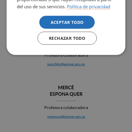
Profesora colaboradora
del uso de sus servicios.
Política de privacidad
aelesv@esimar.edu.es
ACEPTAR TODO
ITZIAR
RECHAZAR TODO
ESCOFET COLET
Profesora colaboradora
iescofetc@esimar.edu.es
MERCÈ
ESPONA QUER
Profesora colaboradora
mespona@esimar.edu.es