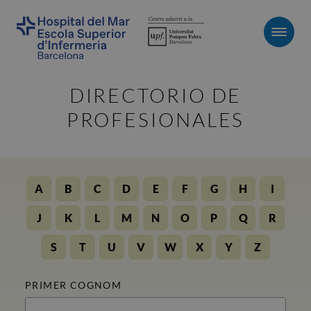
Men
DIRECTORIO DE
PROFESIONALES
A
B
C
D
E
F
G
H
I
J
K
L
M
N
O
P
Q
R
S
T
U
V
W
X
Y
Z
PRIMER COGNOM