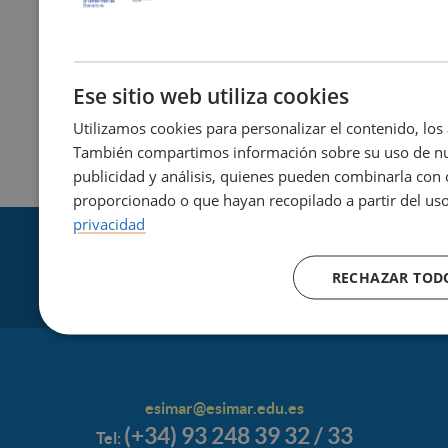
estudiantado, mediante el uso de simuladores de
tareas y habilidades, pondrá en práctica los
conocimientos teóricos estudiados previamente.
Ese sitio web utiliza cookies
4. Trabajo colaborativo
: trabajo en equipo que se
hace después de la sesión presencial de simulación a
Utilizamos cookies para personalizar el contenido, los 
través de la plataforma Moodle, con el objetivo de
También compartimos información sobre su uso de nue
consolidar los conocimientos adquiridos.
publicidad y análisis, quienes pueden combinarla con 
proporcionado o que hayan recopilado a partir del uso
privacidad
RECHAZAR TOD
esimar@esimar.edu.es
(+34) 93 248 39 32 / 33
Tel: