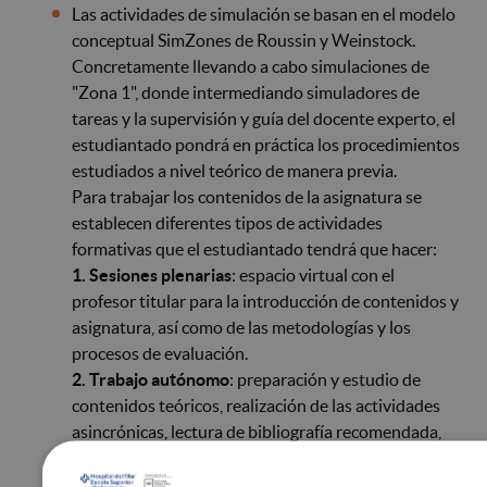
Las actividades de simulación se basan en el modelo
conceptual SimZones de Roussin y Weinstock.
Concretamente llevando a cabo simulaciones de
"Zona 1", donde intermediando simuladores de
tareas y la supervisión y guía del docente experto, el
estudiantado pondrá en práctica los procedimientos
estudiados a nivel teórico de manera previa.
Para trabajar los contenidos de la asignatura se
establecen diferentes tipos de actividades
formativas que el estudiantado tendrá que hacer:
1. Sesiones plenarias
: espacio virtual con el
profesor titular para la introducción de contenidos y
asignatura, así como de las metodologías y los
procesos de evaluación.
2. Trabajo autónomo
: preparación y estudio de
contenidos teóricos, realización de las actividades
asincrónicas, lectura de bibliografía recomendada,
preparación de las actividades evaluativas, etc.
3. Simulaciones
: sesiones presenciales donde el