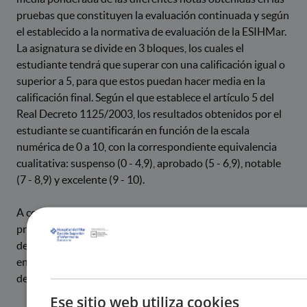
pruebas que constituyen la evaluación continuada y según
el establecido a la normativa de evaluación de la ESIHMar.
La asignatura se divide en 3 bloques, los cuales el
estudiante tendrá que superar con una calificación igual o
superior a 5, para que estos puedan hacer media en la
calificación final. Según el que establece el artículo 5 del
Real Decreto 1125/2003, los resultados obtenidos por el
estudiante se cuantificarán en función de la escala
numérica de 0 a 10, con la correspondiente equivalencia
cualitativa: suspenso (0 - 4,9), aprobado (5 - 6,9), notable
(7 - 8,9) y excelente (9 - 10).
A continuación se describen los sistemas de evaluación
principales de la asignatura. Puede consultarse el detalle
de las actividades de cada bloque, así como los plazos de
entrega y condiciones de recuperación, en el plan docente
de la asignatura (disponible en Moodle).
Ese sitio web utiliza cookies