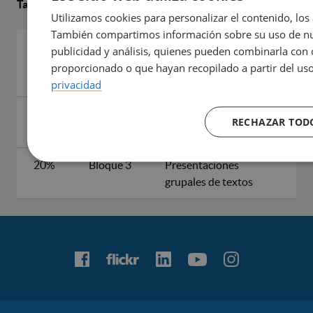
Tabla resumen de la evaluación continuada
Utilizamos cookies para personalizar el contenido, los 
También compartimos información sobre su uso de nue
40%
Bloque 1
Examen sobre los
publicidad y análisis, quienes pueden combinarla con 
contenidos del
proporcionado o que hayan recopilado a partir del uso
programa
privacidad
40%
Bloque 2
Participación grupal
RECHAZAR TOD
Seminarios
20%
Bloque 3
Presentaciones
grupales de textos