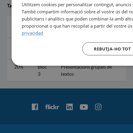
Utilitzem cookies per personalitzar contingut, anuncis i 
Taula resum de l'avaluació continuada
També compartim informació sobre el vostre ús del nos
publicitaris i analítics que poden combinar-la amb alt
40%
Bloc
Examen sobre els
proporcionat o que han recopilat a partir del vostre ús
1
continguts del programa
privacidad
40%
Bloc
Participació grupal
REBUTJA-HO TOT
2
Seminaris
20%
Bloc
Presentacions grupals de
3
textos