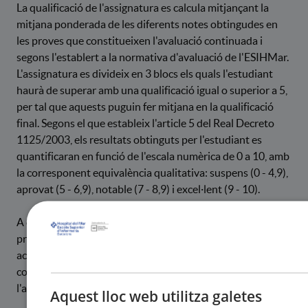
La qualificació de l'assignatura es calcula mitjançant la
mitjana ponderada de les diferents notes obtingudes en
les proves que constitueixen l'avaluació continuada i
segons l'establert a la normativa d'avaluació de l'ESIHMar.
L'assignatura es divideix en 3 blocs els quals l'estudiant
haurà de superar amb una qualificació igual o superior a 5,
per tal que aquests puguin fer mitjana en la qualificació
final. Segons el que estableix l'article 5 del Real Decreto
1125/2003, els resultats obtinguts per l'estudiant es
quantificaran en funció de l'escala numèrica de 0 a 10, amb
la corresponent equivalència qualitativa: suspens (0 - 4,9),
aprovat (5 - 6,9), notable (7 - 8,9) i excel·lent (9 - 10).
A continuació es descriuen els sistemes d'avaluació
principals de l'assignatura. Pot consultar-se el detall de les
activitats de cada bloc, així com els terminis de lliurament i
condicions de recuperació, en el pla docent de
l'assignatura (disponible al Moodle).
Aquest lloc web utilitza galetes