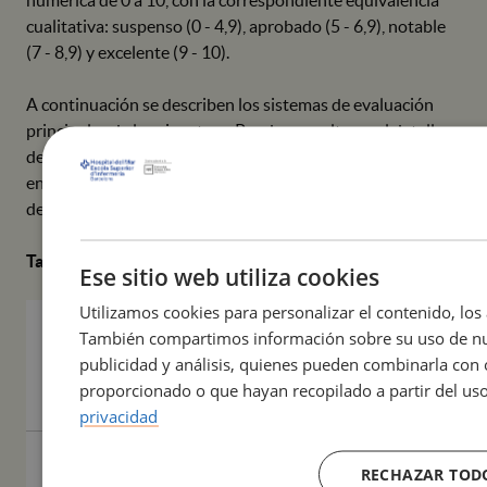
cualitativa: suspenso (0 - 4,9), aprobado (5 - 6,9), notable
(7 - 8,9) y excelente (9 - 10).
A continuación se describen los sistemas de evaluación
principales de la asignatura. Puede consultarse el detalle
de las actividades de cada bloque, así como los plazos de
entrega y condiciones de recuperación, en el plan docente
de la asignatura (disponible en moodle).
Tabla resumen de la evaluación continuada
Ese sitio web utiliza cookies
Utilizamos cookies para personalizar el contenido, los 
30%
15% –
Cuestionario
También compartimos información sobre su uso de nue
Simulación 1
similar
publicidad y análisis, quienes pueden combinarla con 
15% –
proporcionado o que hayan recopilado a partir del uso
Simulación 2
privacidad
30%
Soporte Vital
Prueba
RECHAZAR TOD
Pediátrico
conocimientos