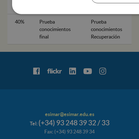
Examen teórico
40%
Prueba
Prueba
conocimientos
conocimientos
final
Recuperación
esimar@esimar.edu.es
(+34) 93 248 39 32 / 33
Tel:
Fax: (+34) 93 248 39 34