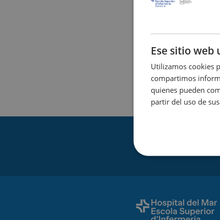
Derechos Sociales, Ju
Institut Català de les
Institut de Drets Hu
Ese sitio web 
Observatori contra l'
Utilizamos cookies p
Observatori de la Igu
compartimos informac
Observatori sobre civi
quienes pueden comb
partir del uso de sus