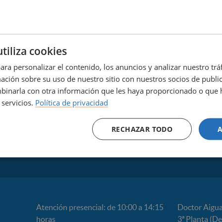
sticia Global, Feminismos y LGTBI
 Dones
mans de Catalunya
utiliza cookies
homofòbia
ara personalizar el contenido, los anuncios y analizar nuestro tr
altat de Gènere
ión sobre su uso de nuestro sitio con nuestros socios de publici
sme i valors a Catalunya
inarla con otra información que les haya proporcionado o que 
 servicios.
Política de privacidad
RECHAZAR TODO
Atención presencial: de 10:00 a 14:15
Doctor Aigua
horas
3ª Planta (D