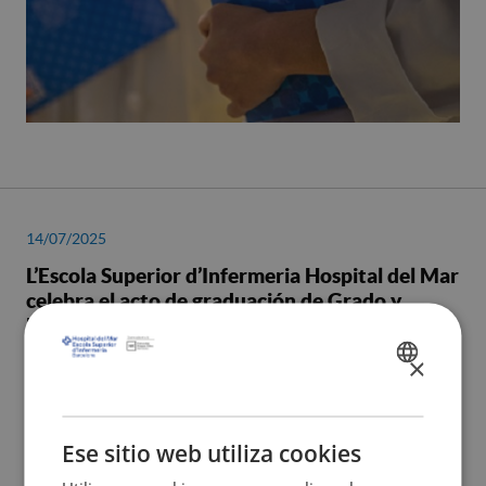
14/07/2025
L’Escola Superior d’Infermeria Hospital del Mar
celebra el acto de graduación de Grado y
Másteres 2025
×
SPANISH
CATALÀ
ENGLISH
Ese sitio web utiliza cookies