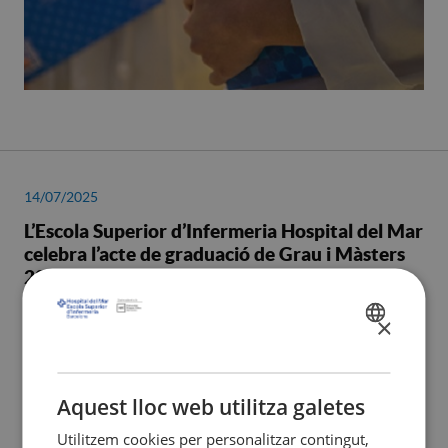
14/07/2025
L’Escola Superior d’Infermeria Hospital del Mar
celebra l’acte de graduació de Grau i Màsters
2025
×
SPANISH
CATALÀ
ENGLISH
Aquest lloc web utilitza galetes
Utilitzem cookies per personalitzar contingut,