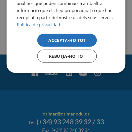
analítics que poden combinar-la amb altra
informació que els heu proporcionat o que han
recopilat a partir del vostre ús dels seus serveis.
Política de privacidad
ACCEPTA-HO TOT
REBUTJA-HO TOT
esimar@esimar.edu.es
(+34) 93 248 39 32 / 33
Tel:
Fax: (+34) 93 248 39 34