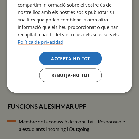
FORMACIÓ ACADÈMICA
compartim informació sobre el vostre ús del
nostre lloc amb els nostres socis publicitaris i
Doctoranda del Programa Cures Integrals i Serveis
analítics que poden combinar-la amb altra
de Salut (Universitat de Lleida)
informació que els heu proporcionat o que han
recopilat a partir del vostre ús dels seus serveis.
Màster Universitari Oficial en Recerca i Innovació en
Política de privacidad
Cures Infermeres (Universitat Autònoma de
Barcelona)
ACCEPTA-HO TOT
Diplomatura en Infermeria (Escola Superior
REBUTJA-HO TOT
d'Infermeria del Mar, adscrita a la Universitat de
Barcelona)
FUNCIONS A L’ESIHMAR UPF
Membre de la comissió de mobilitat - Responsable
d'estudiants Incoming i Outgoing