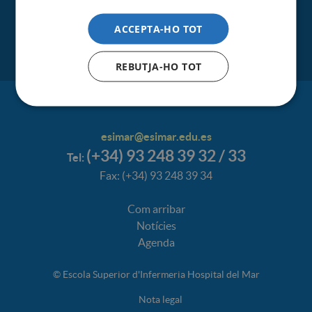
ACCEPTA-HO TOT
REBUTJA-HO TOT
esimar@esimar.edu.es
(+34) 93 248 39 32 / 33
Tel:
Fax: (+34) 93 248 39 34
Com arribar
Notícies
Agenda
© Escola Superior d'Infermeria Hospital del Mar
Nota legal