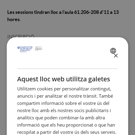
Les sessions tindran lloc a l'aula 61.206-208 d'11 a 13
hores.
INSCRIPCIÓ
Per inscriure-us-hi correctament, empleneu
×
el
formulari de Sol·licitud Portes obertes i sessions
SPANISH
informatives (
inscripcions tancades
),
i finalment
CATALÀ
envieu-nos la vostra inscripció fent clic a la
ENGLISH
casella
Enviar.
Aquest lloc web utilitza galetes
Utilitzem cookies per personalitzar contingut,
anuncis i per analitzar el nostre trànsit. També
compartim informació sobre el vostre ús del
nostre lloc amb els nostres socis publicitaris i
analítics que poden combinar-la amb altra
informació que els heu proporcionat o que han
recopilat a partir del vostre ús dels seus serveis.