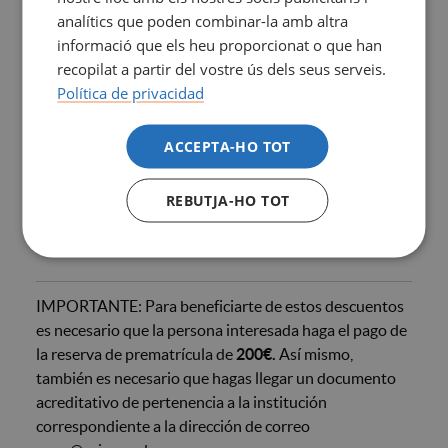
IMPORTANT: Per beneficiar-te d'aquests descomptes
analítics que poden combinar-la amb altra
caldrà que la persona interessada faci el pagament de
informació que els heu proporcionat o que han
la reserva de prematrícula de
200 €.
Així mateix, caldrà
recopilat a partir del vostre ús dels seus serveis.
que facis arribar un document acreditatiu de
Política de privacidad
pertinença a la institució corresponent a l'adreça de
correu mars@esimar.edu.es
ACCEPTA-HO TOT
*Aquests descomptes són aplicables al preu de la
matrícula, excloent les taxes administratives.
REBUTJA-HO TOT
**Institució subjecta a verificació.
IMPORTANTE: Para beneficiarte de estos descuentos
es necesario que la persona interesada haga el pago de
la reserva de prematrícula de
200€.
Así mismo,
también es necesario que hagas llegar un documento
acreditativo de pertenencia a la institución
correspondiente a la dirección de correo