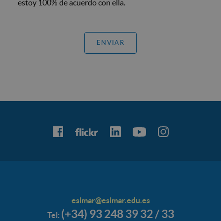
estoy 100% de acuerdo con ella.
ENVIAR
esimar@esimar.edu.es
(+34) 93 248 39 32 / 33
Tel: