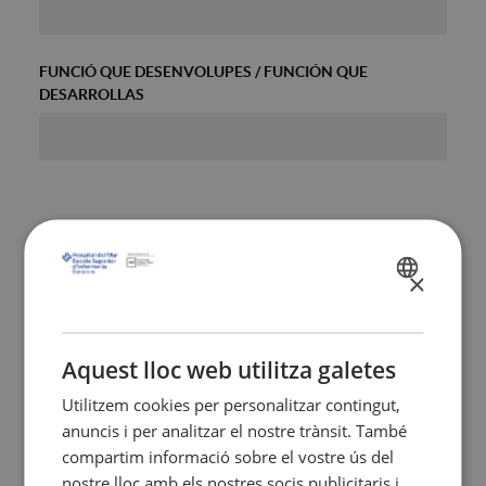
FUNCIÓ QUE DESENVOLUPES / FUNCIÓN QUE
DESARROLLAS
DESCOMPTES APLICABLES A LA MATRÍCULA* /
DESCUENTOS APLICABLES A LA MATRÍCULA*
×
SPANISH
CATALÀ
INDICA SI PERTANYS A ALGUNA D'AQUESTES
ENGLISH
Aquest lloc web utilitza galetes
INSTITUCIONS / INDICA SI PERTENECES A ALGUNA DE
ESTAS INSTITUCIONES:
Utilitzem cookies per personalitzar contingut,
anuncis i per analitzar el nostre trànsit. També
compartim informació sobre el vostre ús del
nostre lloc amb els nostres socis publicitaris i