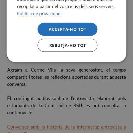
vinculades a l'Hospital del Mar i el compromís històric de
recopilat a partir del vostre ús dels seus serveis.
la professió amb la comunitat, aspectes que continuen
Política de privacidad
sent fonamentals en l'actualitat i que reforcen una manera
d'entendre les cures centrada en la persona.
ACCEPTA-HO TOT
Amb aquesta iniciativa, la Comissió de RSU de l'ESIHMar
promou la participació activa de l'estudiantat en accions
REBUTJA-HO TOT
amb impacte social i acadèmic, alhora que contribueix a
preservar i difondre la memòria històrica de la infermeria.
Agraïm a Carme Vila la seva generositat, el temps
compartit i totes les reflexions aportades durant aquesta
conversa.
El contingut audiovisual de l'entrevista, elaborat pels
estudiants de la Comissió de RSU, es pot consultar a
continuació:
Converses amb la història de la infermeria: entrevista a