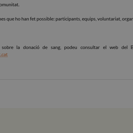
 comunitat.
nes que ho han fet possible: participants, equips, voluntariat, organ
 sobre la donació de sang, podeu consultar el web del Ba
.cat