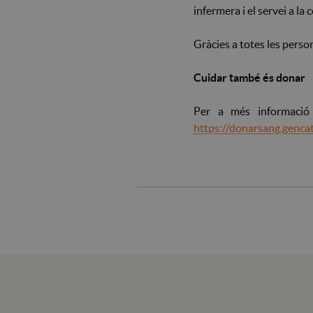
infermera i el servei a la
Gràcies a totes les perso
Cuidar també és donar
Per a més informació
https://donarsang.gencat