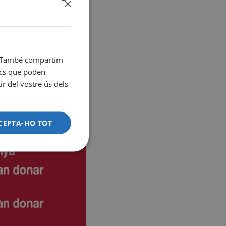
×
SPANISH
CATALÀ
ENGLISH
it. També compartim
tics que poden
r del vostre ús dels
CEPTA-HO TOT