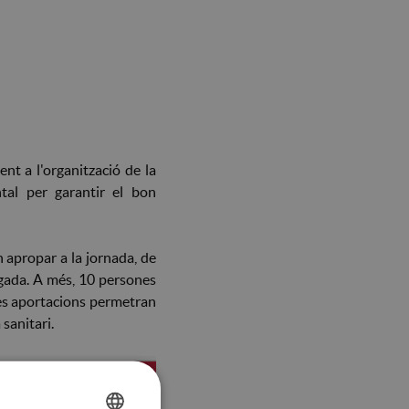
ent a l'organització de la
tal per garantir el bon
 apropar a la jornada, de
egada. A més, 10 persones
stes aportacions permetran
 sanitari.