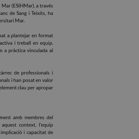
queixes
el Mar (ESIHMar), a través
SIGMA
anc de Sang i Teixits, ha
rsitari Mar.
nat a plantejar en format
ctiva i treball en equip.
m a pràctica vinculada al
càrrec de professionals i
onals i han posat en valor
 element clau per apropar
ntament amb membres del
 aquest context, l'equip
mplicació i capacitat de