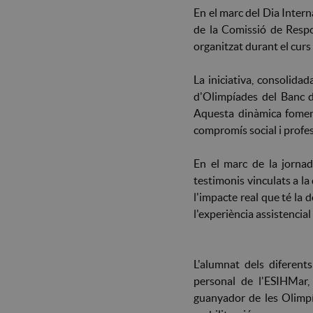
En el marc del Dia Intern
de la Comissió de Respon
organitzat durant el cur
La iniciativa, consolida
d'Olimpíades del Banc de
Aquesta dinàmica fomenta
compromís social i profes
En el marc de la jornada
testimonis vinculats a la
l'impacte real que té la
l'experiència assistencial
L'alumnat dels diferen
personal de l'ESIHMar, 
guanyador de les Olimpía