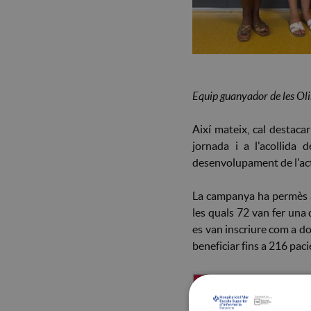
Equip guanyador de les Ol
Així mateix, cal destacar
jornada i a l'acollida
desenvolupament de l'act
La campanya ha permès as
les quals 72 van fer una
es van inscriure com a do
beneficiar fins a 216 paci