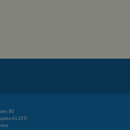
der, 80
espatx 61.311)
lona