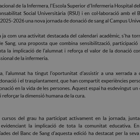
acional de la Infermera, l'Escola Superior d'Infermeria Hospital d
sabilitat Social Universitària (RSU) i en col·laboració amb el B
s 2025-2026 una nova jornada de donació de sang al Campus Unive
da ja com una activitat destacada del calendari acadèmic, s'ha tor
 Sang, una proposta que combina sensibilització, participació a
 la implicació de l'alumnat i reforça el valor de la donació co
sional de la infermeria.
, l'alumnat ha tingut l'oportunitat d'assistir a una xerrada a 
 donació i el trasplantament, que han compartit experiències pers
 donació en la vida de les persones. Aquest espai ha esdevingut un
 i reforçar la dimensió humana de la cura.
ts cursos del grau ha participat activament en la jornada, ju
evidenciant la implicació de tota la comunitat educativa. En
des del Banc de Sang d'aquesta edició ha destacat per la seva i