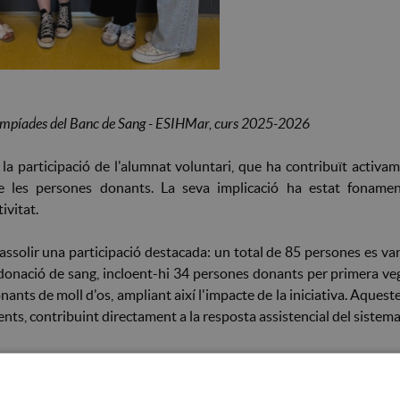
impíades del Banc de Sang - ESIHMar, curs 2025-2026
 la participació de l'alumnat voluntari, que ha contribuït activam
 de les persones donants. La seva implicació ha estat fonamen
ivitat.
solir una participació destacada: un total de 85 persones es van
 donació de sang, incloent-hi 34 persones donants per primera v
nants de moll d'os, ampliant així l'impacte de la iniciativa. Aque
ents, contribuint directament a la resposta assistencial del sistema