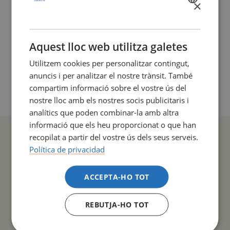
×
SPANISH
CATALÀ
ENLLAÇOS RELACIONATS
ENGLISH
Aquest lloc web utilitza galetes
Llistat provisional de persones admeses i excloses -
Utilitzem cookies per personalitzar contingut,
Convocatòria extraordinària de mobilitat 2026-2027
anuncis i per analitzar el nostre trànsit. També
(PDF 339,69 Kb)
compartim informació sobre el vostre ús del
nostre lloc amb els nostres socis publicitaris i
analítics que poden combinar-la amb altra
informació que els heu proporcionat o que han
recopilat a partir del vostre ús dels seus serveis.
Política de privacidad
COMPARTIR
ACCEPTA-HO TOT
REBUTJA-HO TOT