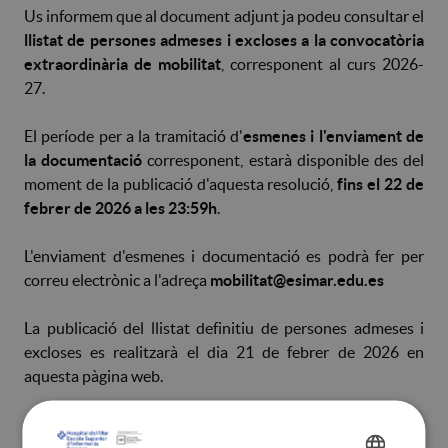
Us informem que al document adjunt ja podeu consultar el
llistat de persones admeses i excloses a la convocatòria
extraordinària de mobilitat
, corresponent al curs 2026-
27.
El període per a la tramitació d'
esmenes i l'enviament de
la documentació
corresponent, estarà disponible des del
moment de la publicació d'aquesta resolució,
fins el 22 de
febrer de 2026 a les 23:59h
.
L'enviament d'esmenes i documentació es podrà fer per
correu electrònic a l'adreça
mobilitat@esimar.edu.es
La publicació del llistat definitiu de persones admeses i
excloses es realitzarà el dia 21 de febrer de 2026 en
aquesta pàgina web.