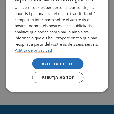
CARMEN
Utilitzem cookies per personalitzar contingut,
HERRANZ RODRÍGUEZ
anuncis i per analitzar el nostre trànsit. També
compartim informació sobre el vostre ús del
Professora col·laboradora
nostre lloc amb els nostres socis publicitaris i
cherranz@esimar.edu.es
analítics que poden combinar-la amb altra
informació que els heu proporcionat o que han
recopilat a partir del vostre ús dels seus serveis.
Política de privacidad
ROBERT
HOOWORTH
ACCEPTA-HO TOT
Professor col·laborador - Titular: Scientific English
robert.hooworth@upf.edu
REBUTJA-HO TOT