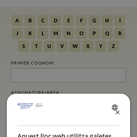
A
B
C
D
E
F
G
H
I
J
K
L
M
N
O
P
Q
R
S
T
U
V
W
X
Y
Z
PRIMER COGNOM
ASSIGNATURA/ÀREA
×
SPANISH
CATALÀ
ENGLISH
Aquest lloc web utilitza galetes