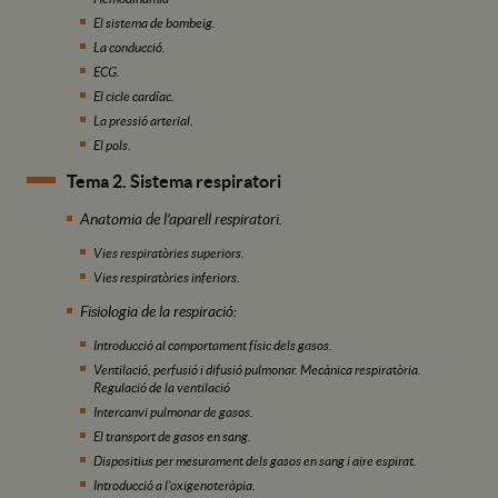
El sistema de bombeig.
La conducció.
ECG.
El cicle cardíac.
La pressió arterial.
El pols.
Tema 2. Sistema respiratori
Anatomia de l'aparell respiratori.
Vies respiratòries superiors.
Vies respiratòries inferiors.
Fisiologia de la respiració:
Introducció al comportament físic dels gasos.
Ventilació, perfusió i difusió pulmonar. Mecànica respiratòria.
Regulació de la ventilació
Intercanvi pulmonar de gasos.
El transport de gasos en sang.
Dispositius per mesurament dels gasos en sang i aire espirat.
Introducció a l'oxigenoteràpia.