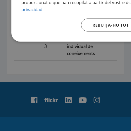
proporcionat o que han recopilat a partir del vostre ús
(10%)
privacidad
Activitat 4.
Qüestionari Cas
REBUTJA-HO TOT
Integrat (10%)
40%
Bloc
Activitat 6. Prova
3
individual de
coneixements