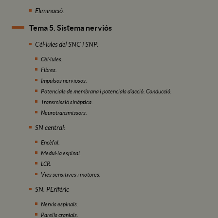
Eliminació.
Tema 5. Sistema nerviós
Cèl·lules del SNC i SNP.
Cèl·lules.
Fibres.
Impulsos nerviosos.
Potencials de membrana i potencials d'acció. Conducció.
Transmissió sinàptica.
Neurotransmissors.
SN central:
Encèfal.
Medul·la espinal.
LCR.
Vies sensitives i motores.
SN. PErifèric
Nervis espinals.
Parells cranials.