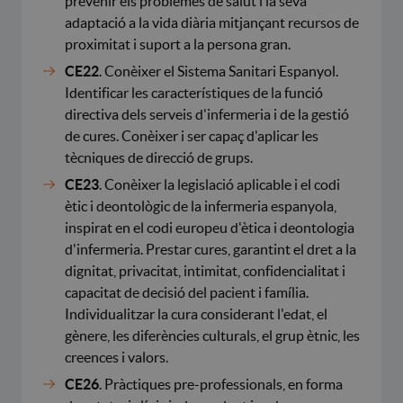
prevenir els problemes de salut i la seva
adaptació a la vida diària mitjançant recursos de
proximitat i suport a la persona gran.
CE22
. Conèixer el Sistema Sanitari Espanyol.
Identificar les característiques de la funció
directiva dels serveis d'infermeria i de la gestió
de cures. Conèixer i ser capaç d'aplicar les
tècniques de direcció de grups.
CE23
. Conèixer la legislació aplicable i el codi
ètic i deontològic de la infermeria espanyola,
inspirat en el codi europeu d'ètica i deontologia
d'infermeria. Prestar cures, garantint el dret a la
dignitat, privacitat, intimitat, confidencialitat i
capacitat de decisió del pacient i família.
Individualitzar la cura considerant l'edat, el
gènere, les diferències culturals, el grup ètnic, les
creences i valors.
CE26
. Pràctiques pre-professionals, en forma