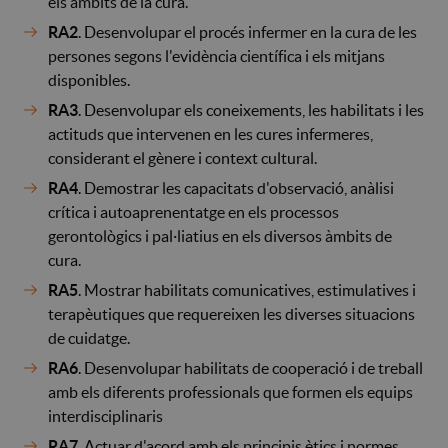
els àmbits de la cura.
RA2
. Desenvolupar el procés infermer en la cura de les
persones segons l'evidència científica i els mitjans
disponibles.
RA3
. Desenvolupar els coneixements, les habilitats i les
actituds que intervenen en les cures infermeres,
considerant el gènere i context cultural.
RA4
. Demostrar les capacitats d'observació, anàlisi
crítica i autoaprenentatge en els processos
gerontològics i pal·liatius en els diversos àmbits de
cura.
RA5
. Mostrar habilitats comunicatives, estimulatives i
terapèutiques que requereixen les diverses situacions
de cuidatge.
RA6
. Desenvolupar habilitats de cooperació i de treball
amb els diferents professionals que formen els equips
interdisciplinaris
RA7
. Actuar d'acord amb els principis ètics i normes