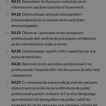
RA15
. Reconèixer les funcions i activitats de la
infermera en una àrea concreta d'intervenció.
RA18
. Desenvolupar actituds d'autoanàlisi i
d'autoavaluació en el context de les activitats
desenvolupades.
RA19
. Observar i participar en les actuacions
professionals dels centres de pràctiques col·laborant
en les intervencions dutes a terme.
RA20
. Desenvolupar esperit crític i capacitat per a la
presa de decisions.
RA26
. Reconeix en les activitats professionals i no
professionals l'impacte dels rols de cura en la salut dels
cuidadors/es.
RA29
. Es comunica de manera eficaç amb els pacients
demostrant consciència de la diferència de poder
professional pacient, incloent-hi l'ús d'un llenguatge
que minimitzi els desequilibris de poder, validi les
experiències de les persones que pateixen i elimini els