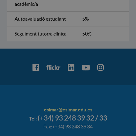
acadèmic/a
Autoavaluació estudiant
5%
Seguiment tutor/a clínica
50%
esimar@esimar.edu.es
(+34) 93 248 39 32 / 33
Tel:
Fax: (+34) 93 248 39 34