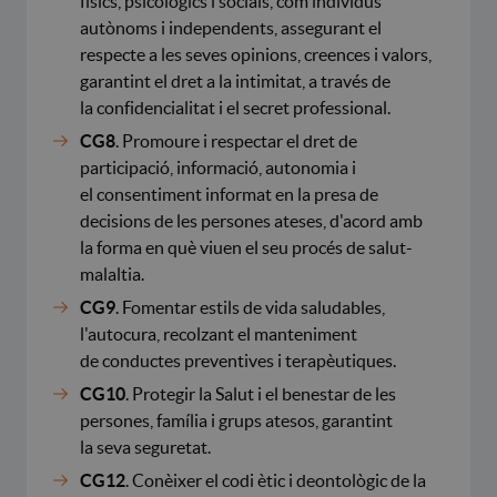
físics, psicològics i socials, com individus
autònoms i independents, assegurant el
respecte a les seves opinions, creences i valors,
garantint el dret a la intimitat, a través de
la confidencialitat i el secret professional.
CG8
. Promoure i respectar el dret de
participació, informació, autonomia i
el consentiment informat en la presa de
decisions de les persones ateses, d'acord amb
la forma en què viuen el seu procés de salut-
malaltia.
CG9
. Fomentar estils de vida saludables,
l'autocura, recolzant el manteniment
de conductes preventives i terapèutiques.
CG10
. Protegir la Salut i el benestar de les
persones, família i grups atesos, garantint
la seva seguretat.
CG12
. Conèixer el codi ètic i deontològic de la