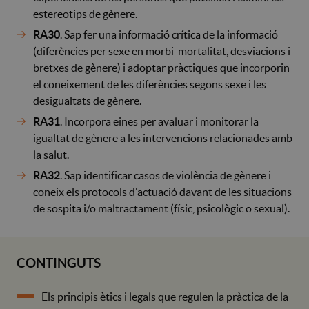
estereotips de gènere.
RA30
. Sap fer una informació crítica de la informació
(diferències per sexe en morbi-mortalitat, desviacions i
bretxes de gènere) i adoptar pràctiques que incorporin
el coneixement de les diferències segons sexe i les
desigualtats de gènere.
RA31
. Incorpora eines per avaluar i monitorar la
igualtat de gènere a les intervencions relacionades amb
la salut.
RA32
. Sap identificar casos de violència de gènere i
coneix els protocols d'actuació davant de les situacions
de sospita i/o maltractament (físic, psicològic o sexual).
CONTINGUTS
Els principis ètics i legals que regulen la pràctica de la