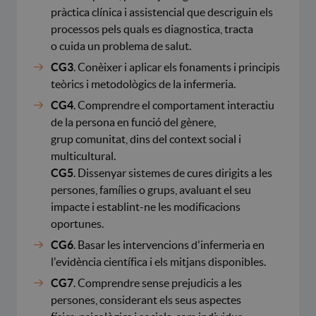
pràctica clínica i assistencial que descriguin els
processos pels quals es diagnostica, tracta
o cuida un problema de salut.
CG3
. Conèixer i aplicar els fonaments i principis
teòrics i metodològics de la infermeria.
CG4
. Comprendre el comportament interactiu
de la persona en funció del gènere,
grup comunitat, dins del context social i
multicultural.
CG5
. Dissenyar sistemes de cures dirigits a les
persones, famílies o grups, avaluant el seu
impacte i establint-ne les modificacions
oportunes.
CG6
. Basar les intervencions d'infermeria en
l'evidència científica i els mitjans disponibles.
CG7
. Comprendre sense prejudicis a les
persones, considerant els seus aspectes