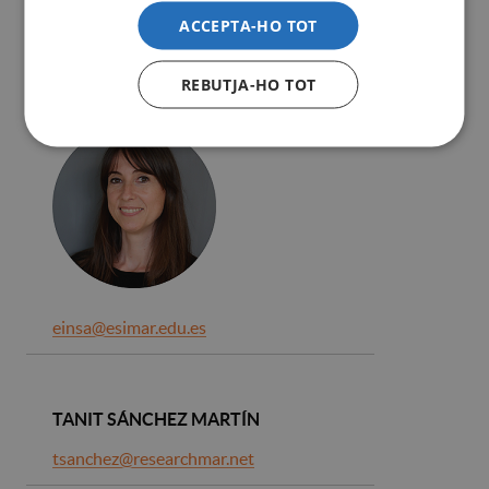
msanclemente@esimar.edu.es
ACCEPTA-HO TOT
REBUTJA-HO TOT
ESTHER INSA CALDERÓN
einsa@esimar.edu.es
TANIT SÁNCHEZ MARTÍN
tsanchez@researchmar.net