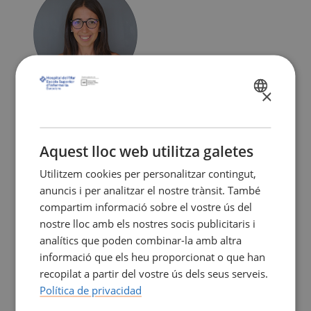
×
SPANISH
agraells@esimar.edu.es
CATALÀ
ENGLISH
Aquest lloc web utilitza galetes
MONTSE SANCLEMENTE DALMAU
Utilitzem cookies per personalitzar contingut,
anuncis i per analitzar el nostre trànsit. També
compartim informació sobre el vostre ús del
nostre lloc amb els nostres socis publicitaris i
analítics que poden combinar-la amb altra
informació que els heu proporcionat o que han
recopilat a partir del vostre ús dels seus serveis.
Política de privacidad