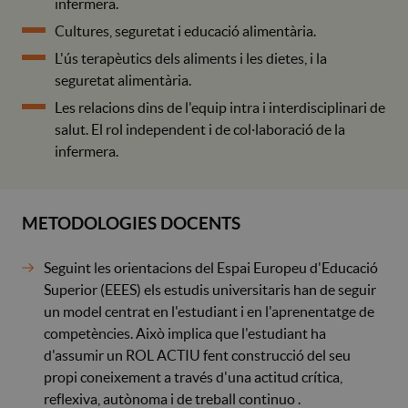
infermera.
Cultures, seguretat i educació alimentària.
L'ús terapèutics dels aliments i les dietes, i la
seguretat alimentària.
Les relacions dins de l'equip intra i interdisciplinari de
salut. El rol independent i de col·laboració de la
infermera.
METODOLOGIES DOCENTS
Seguint les orientacions del Espai Europeu d'Educació
Superior (EEES) els estudis universitaris han de seguir
un model centrat en l'estudiant i en l'aprenentatge de
competències. Això implica que l'estudiant ha
d'assumir un ROL ACTIU fent construcció del seu
propi coneixement a través d'una actitud crítica,
reflexiva, autònoma i de treball continuo .