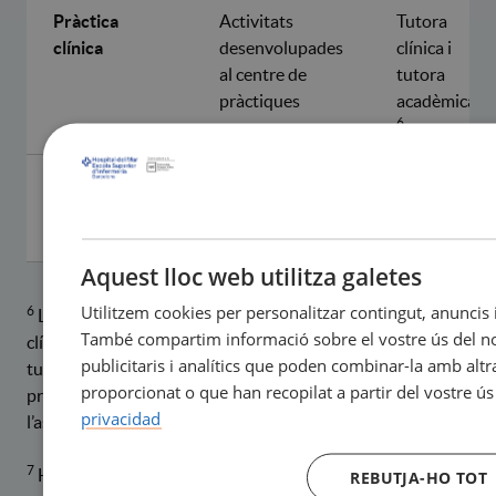
Pràctica
Activitats
Tutora
clínica
desenvolupades
clínica i
al centre de
tutora
pràctiques
acadèmica
6
Autoavaluació
Rúbrica
Estudiant
d'autoavaluació
7
Aquest lloc web utilitza galetes
Utilitzem cookies per personalitzar contingut, anuncis i 
6
La tutora acadèmica serà qui ompli la rúbrica d’avaluació
També compartim informació sobre el vostre ús del nos
clínica a Moodle. En cas de discrepàncies entre les dues
publicitaris i analítics que poden combinar-la amb alt
tutores, la tutora acadèmica és qui té una visió global del
proporcionat o que han recopilat a partir del vostre ús
procés d’aprenentatge de l’estudiant. La titular de
privacidad
l’assignatura pot participar de l’avaluació.
7
Ha d’estar acord amb les valoracions de la tutora clínica i
REBUTJA-HO TOT