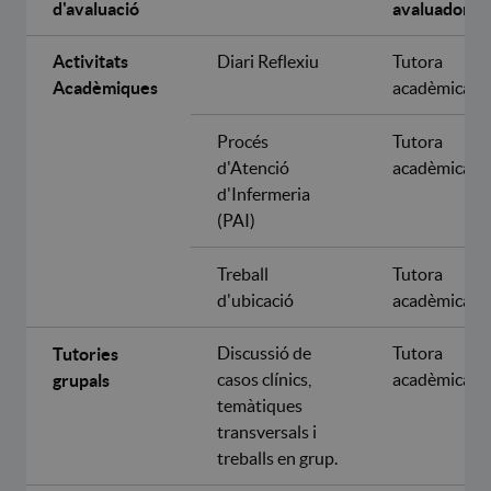
d'avaluació
avaluadora
Activitats
Diari Reflexiu
Tutora
Acadèmiques
acadèmica
Procés
Tutora
d'Atenció
acadèmica
d'Infermeria
(PAI)
Treball
Tutora
d'ubicació
acadèmica
Discussió de
Tutora
Tutories
casos clínics,
acadèmica
grupals
temàtiques
transversals i
treballs en grup.