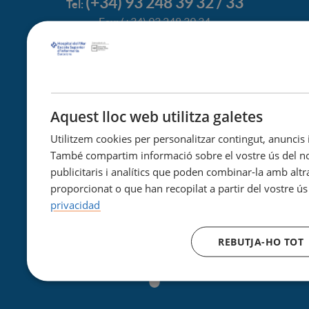
(+34) 93 248 39 32 / 33
Tel:
Fax: (+34) 93 248 39 34
Com arribar
Notícies
Agenda
Aquest lloc web utilitza galetes
© Escola Superior d'Infermeria Hospital del Mar
Utilitzem cookies per personalitzar contingut, anuncis i 
Nota legal
També compartim informació sobre el vostre ús del nos
Politica de cookies
publicitaris i analítics que poden combinar-la amb alt
proporcionat o que han recopilat a partir del vostre ús
Accessibilitat
privacidad
REBUTJA-HO TOT