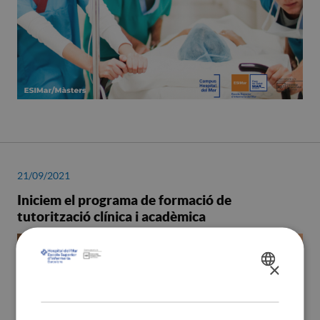
21/09/2021
Iniciem el programa de formació de
tutorització clínica i acadèmica
×
SPANISH
CATALÀ
ENGLISH