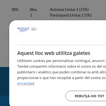
30%
Bloc
Activitat Unitat 1 (25%)
1
Participació Unitat 1 (5%)
35%
Bloc
Activitat Unitat 2 (30%)
2
Participació Unitat 2 (5%)
35%
Bloc
Activitat Unitat 3 i 4 (25%)
3
Participació Unitat 3 i 4
Aquest lloc web utilitza galetes
(10%)
Utilitzem cookies per personalitzar contingut, anuncis i 
També compartim informació sobre el vostre ús del nos
publicitaris i analítics que poden combinar-la amb alt
proporcionat o que han recopilat a partir del vostre ús
privacidad
REBUTJA-HO TOT