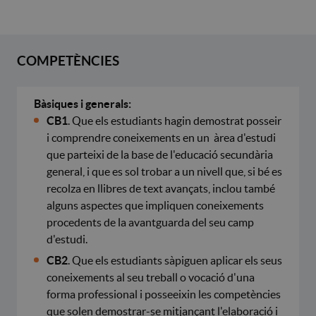
COMPETÈNCIES
Bàsiques i generals:
CB1
. Que els estudiants hagin demostrat posseir
i comprendre coneixements en un àrea d'estudi
que parteixi de la base de l'educació secundària
general, i que es sol trobar a un nivell que, si bé es
recolza en llibres de text avançats, inclou també
alguns aspectes que impliquen coneixements
procedents de la avantguarda del seu camp
d'estudi.
CB2
. Que els estudiants sàpiguen aplicar els seus
coneixements al seu treball o vocació d'una
forma professional i posseeixin les competències
que solen demostrar-se mitjançant l'elaboració i