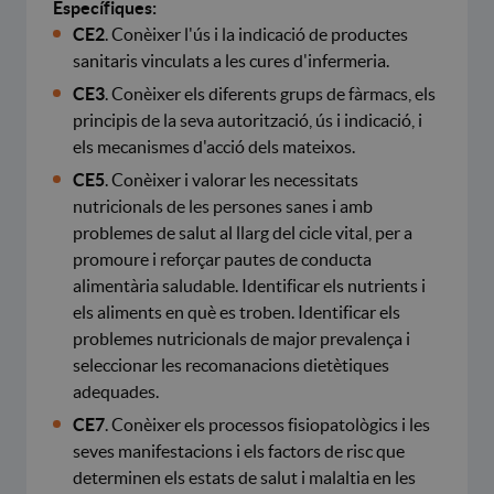
Específiques:
CE2
. Conèixer l'ús i la indicació de productes
sanitaris vinculats a les cures d'infermeria.
CE3
. Conèixer els diferents grups de fàrmacs, els
principis de la seva autorització, ús i indicació, i
els mecanismes d'acció dels mateixos.
CE5
. Conèixer i valorar les necessitats
nutricionals de les persones sanes i amb
problemes de salut al llarg del cicle vital, per a
promoure i reforçar pautes de conducta
alimentària saludable. Identificar els nutrients i
els aliments en què es troben. Identificar els
problemes nutricionals de major prevalença i
seleccionar les recomanacions dietètiques
adequades.
CE7
. Conèixer els processos fisiopatològics i les
seves manifestacions i els factors de risc que
determinen els estats de salut i malaltia en les