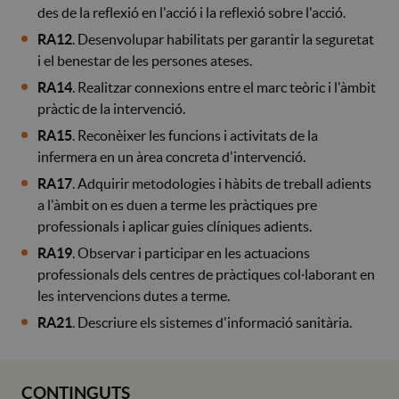
des de la reflexió en l'acció i la reflexió sobre l'acció.
RA12
. Desenvolupar habilitats per garantir la seguretat
i el benestar de les persones ateses.
RA14
. Realitzar connexions entre el marc teòric i l'àmbit
pràctic de la intervenció.
RA15
. Reconèixer les funcions i activitats de la
infermera en un àrea concreta d'intervenció.
RA17
. Adquirir metodologies i hàbits de treball adients
a l'àmbit on es duen a terme les pràctiques pre
professionals i aplicar guies clíniques adients.
RA19
. Observar i participar en les actuacions
professionals dels centres de pràctiques col·laborant en
les intervencions dutes a terme.
RA21
. Descriure els sistemes d'informació sanitària.
CONTINGUTS