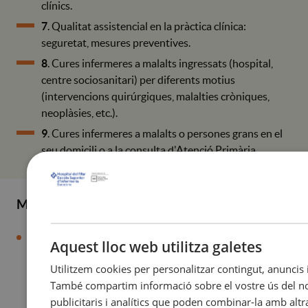
clínics.
7
. Qualitat assistencial en la pràctica clínica:
seguretat, mesures preventives.
8
. Cures infermeres a malalts ingressats (hospital,
centre sociosanitari) per diferents motius
(intervencions quirúrgiques, malalties cròniques,
neoplàsies, etc.).
9
. Cures infermeres a malalts o persones grans en el
seu domicili o a la consulta d'Atenció Primària.
METODOLOGIES DOCENTS
Seguint les orientacions del Espai Europeu d'Educació
Aquest lloc web utilitza galetes
Superior (EEES) els estudis universitaris han de seguir
Utilitzem cookies per personalitzar contingut, anuncis i 
un model centrat en l'estudiant i en l'aprenentatge de
També compartim informació sobre el vostre ús del nos
competències. Això implica que l'estudiant ha d'assumir
publicitaris i analítics que poden combinar-la amb alt
un rol actiu fent construcció del seu propi coneixement