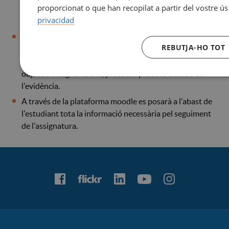
proporcionat o que han recopilat a partir del vostre ús
a través d'una actitud crítica, reflexiva, autònoma i de
privacidad
treball permanent.
En el cas del pràcticum Clínic I i II es combinaran durant
REBUTJA-HO TOT
el desenvolupament de les pràctiques clíniques
diferents activitats de caire acadèmic que tindran com a
objectiu integrar teoria, pràctica i pràctica basada en
l'evidència.
A través de la plataforma moodle es posarà a l'abast de
l'estudiant tota la informació necessària pel seguiment
de l'assignatura.