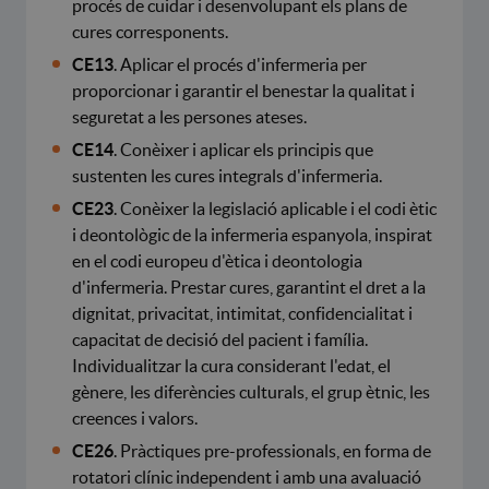
procés de cuidar i desenvolupant els plans de
cures corresponents.
CE13
. Aplicar el procés d'infermeria per
proporcionar i garantir el benestar la qualitat i
seguretat a les persones ateses.
CE14
. Conèixer i aplicar els principis que
sustenten les cures integrals d'infermeria.
CE23
. Conèixer la legislació aplicable i el codi ètic
i deontològic de la infermeria espanyola, inspirat
en el codi europeu d'ètica i deontologia
d'infermeria. Prestar cures, garantint el dret a la
dignitat, privacitat, intimitat, confidencialitat i
capacitat de decisió del pacient i família.
Individualitzar la cura considerant l'edat, el
gènere, les diferències culturals, el grup ètnic, les
creences i valors.
CE26
. Pràctiques pre-professionals, en forma de
rotatori clínic independent i amb una avaluació